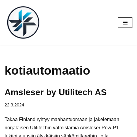
Siirry
suoraan
sisältöön
kotiautomaatio
Amsleser by Utilitech AS
22.3.2024
Takaa Finland ryhtyy maahantuomaan ja jakelemaan
norjalaisen Utilitechin valmistamia Amsleser Pow-P1
lukijoita uusiin älykkäisiin sähkömittareihin, joita