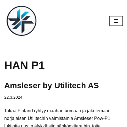
Siirry
suoraan
sisältöön
HAN P1
Amsleser by Utilitech AS
22.3.2024
Takaa Finland ryhtyy maahantuomaan ja jakelemaan
norjalaisen Utilitechin valmistamia Amsleser Pow-P1
lukijoita uusiin älykkäisiin sähkömittareihin, joita